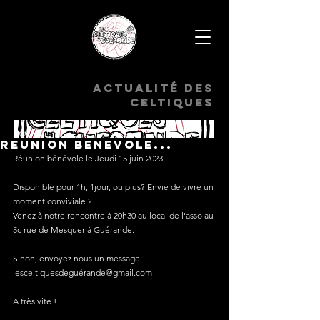
Actualité des
celtiques
Reunion Benevole...
Réunion bénévole le Jeudi 15 juin 2023. 
Disponible pour 1h, 1jour, ou plus? Envie de vivre un 
moment conviviale ?
Venez à notre rencontre à 20h30 au local de l'asso au 
5c rue de Mesquer à Guérande.
Sinon, envoyez nous un message: 
lesceltiquesdeguérande@gmail.com
A très vite !