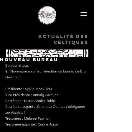
Actualité des
celtiques
Nouveau Bureau
Bonjour à tous,
En Novembre a eu lieu l'élection du bureau de Bro 
Gwenrann.
Présidente
: Sylvie Monvillers
Vice Présidente
 : Annaig Cavellec
Secrétaire
 : Marie-Annick Tobie
Secrétaire adjointe
 :Charlotte Guellec 
( délégation 
sur Festival )
Trésorière :
 Mélanie Papillon
Trésorière adjointe
 : Corine Josso