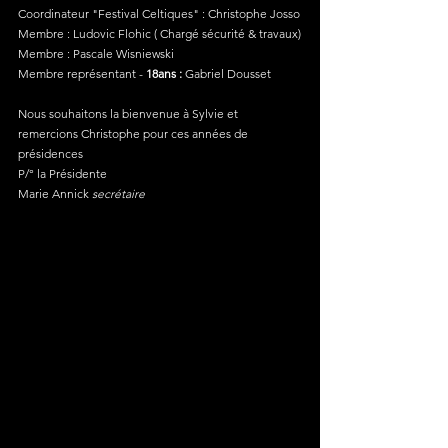
Coordinateur "Festival Celtiques" :
 Christophe Josso
Membre :
 Ludovic Flohic ( Chargé sécurité & travaux)
Membre
: Pascale Wisniewski
Membre représentant
-
 18ans : 
Gabriel Dousset
Nous souhaitons la bienvenue à Sylvie et 
remercions Christophe pour ces années de 
présidences
P/° la Présidente
Marie Annick
secrétaire