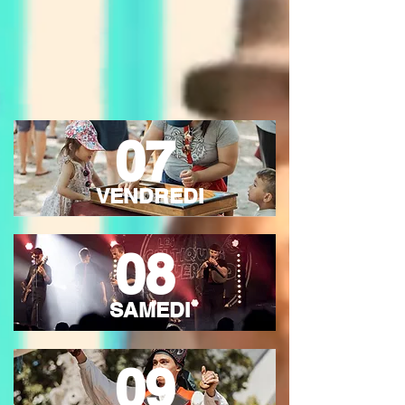
07
VENDREDI
08
SAMEDI
09