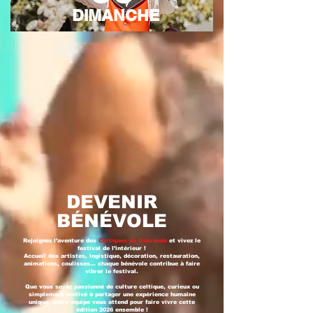
DIMANCHE
DEVENIR
BÉNÉVOLE
Rejoignez l’aventure des
Celtiques de Guérande
et vivez le
festival de l’intérieur !
Accueil des artistes, logistique, décoration, restauration,
animations, coulisses… chaque bénévole contribue à faire
vibrer le festival.
Que vous soyez passionné de culture celtique, curieux ou
simplement motivé à partager une expérience humaine
unique, notre équipe vous attend pour faire vivre cette
édition 2026 ensemble !